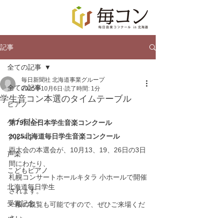
記事
全ての記事
毎日新聞社 北海道事業グループ
全ての記事
2025年10月6日
読了時間: 1分
学生音コン本選のタイムテーブル
ピアノ
バイオリン
第79回全日本学生音楽コンクール
2025北海道毎日学生音楽コンクール
フルート
両大会の本選会が、10月13、19、26日の3日
声楽
間にわたり、
こどもピアノ
札幌コンサートホールキタラ 小ホールで開催
北海道毎日学生
されます。
受賞記念
一般の観覧も可能ですので、ぜひご来場くだ