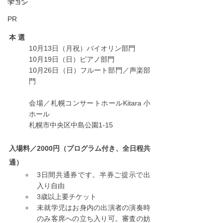
さい。
学コン
PR
本 選
10月13日（月祝）バイオリン部門
10月19日（日）ピアノ部門
10月26日（日）フルート部門／声楽部
門
​会場／​札幌コンサートホールKitara 小
ホール
札幌市中央区中島公園1-15
入場料／2000円（プログラム付き、全日程共
通）
3日間共通券です。半券ご提示で出
入り自由
3歳以上要チケット
未就学児はお身内の出演者の演奏時
のみ客席への立ち入り可。審査の妨