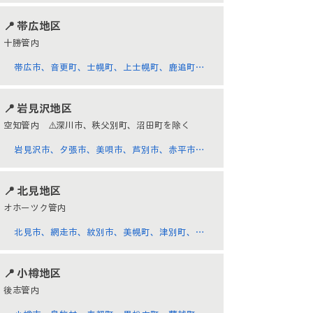
古内町、七飯町、鹿部町、森町、八雲町、長万
部町、江差町、上ノ国町、厚沢部町、乙部町、
​📍 帯広地区
奥尻町、今金町、せたな町
十勝管内
帯広市、音更町、士幌町、上士幌町、鹿追町、
新得町、清水町、芽室町、中札内村、更別村、
大樹町、広尾町、幕別町、池田町、豊頃町、本
​📍 岩見沢地区
別町、足寄町、陸別町、浦幌町
空知管内
⚠️深川市、秩父別町、沼田町を除く
岩見沢市、夕張市、美唄市、芦別市、赤平市、
三笠市、滝川市、砂川市、歌志内市、南幌町、
奈井江町、上砂川町、由仁町、長沼町、栗山
​📍 北見地区
町、月形町、浦臼町、新十津川町、妹背牛町、
オホーツク管内
雨竜町、北竜町
北見市、網走市、紋別市、美幌町、津別町、斜
里町、清里町、小清水町、訓子府町、置戸町、
佐呂間町、遠軽町、湧別町、滝上町、興部町、
​📍 小樽地区
西興部村、雄武町、大空町
後志管内