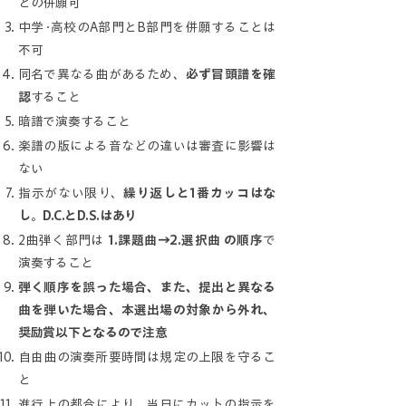
との併願可
中学･高校のA部門とB部門を併願することは
不可
同名で異なる曲があるため、
必ず冒頭譜を確
認
すること
暗譜で演奏すること
楽譜の版による音などの違いは審査に影響は
ない
指示がない限り、
繰り返しと1番カッコはな
し
。
D.C.とD.S.はあり
2曲弾く部門は
1.課題曲→2.選択曲 の順序
で
演奏すること
弾く順序を誤った場合、また、提出と異なる
曲を弾いた場合、本選出場の対象から外れ、
奨励賞以下となるので注意
自由曲の演奏所要時間は規定の上限を守るこ
と
進行上の都合により、当日にカットの指示を