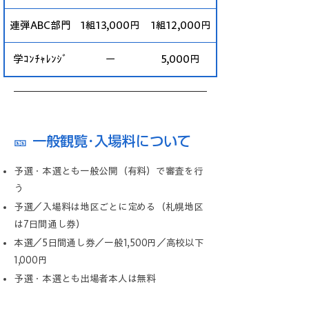
連弾ABC部門
1組13,000円
1組12,000円
学ｺﾝﾁｬﾚﾝｼﾞ
ー
5,000円
🎫 一般観覧･入場料について
予選・本選とも一般公開（有料）で審査を行
う
予選／入場料は地区ごとに定める（
札幌地区
は7日間通し券）
本選／5日間通し券／一般1,500円／高校以下
1,000円
予選・本選とも出場者本人は無料