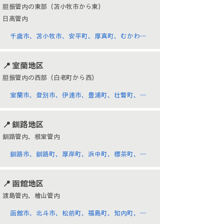
別町、枝幸町、豊富町、礼文町、利尻町、利尻
胆振管内の東部（苫小牧市から東）
富士町、幌延町
​日高管内
千歳市、苫小牧市、安平町、厚真町、むかわ
町、日高町、平取町、新冠町、浦河町、様似
町、えりも町、新ひだか町
​📍 室蘭地区
胆振管内の西部（白老町から西）
室蘭市、登別市、伊達市、豊浦町、壮瞥町、白
老町、洞爺湖町
​📍 釧路地区
釧路管内、​根室管内
釧路市、釧路町、厚岸町、浜中町、標茶町、弟
子屈町、鶴居村、白糠町、根室市、別海町、中
標津町、標津町、羅臼町
​📍 函館地区
渡島管内、檜山管内
函館市、北斗市、松前町、福島町、知内町、木