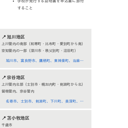
学校が発行する証明書を申込書に添付
すること
​📍 旭川地区
上川管内の南部（和寒町・比布町・愛別町から南）
空知管内の一部（深川市・秩父別町・沼田町）
旭川市、富良野市、鷹栖町、東神楽町、当麻
町、和寒町、比布町、愛別町、上川町、東川
町、美瑛町、上富良野町、中富良野町、南富良
​📍 宗谷地区
野町、占冠村、深川市、秩父別町、沼田町
上川管内北部（士別市・幌加内町・剣淵町から北）
​留萌管内、宗谷管内
名寄市、士別市、剣淵町、下川町、美深町、音
威子府村、中川町、幌加内町、留萌市、増毛
町、小平町、苫前町、羽幌町、初山別村、遠別
📍 苫小牧地区
町、天塩町、稚内市、猿払村、浜頓別町、中頓
千歳市