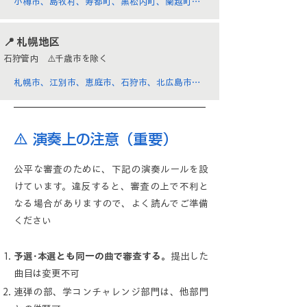
小樽市、島牧村、寿都町、黒松内町、蘭越町、
ニセコ町、真狩村、留寿都村、喜茂別町、京極
町、倶知安町、共和町、岩内町、泊村、神恵内
​📍 札幌地区
村、積丹町、古平町、仁木町、余市町、赤井川
石狩管内 ⚠️
千歳市を除く
村
札幌市、江別市、恵庭市、石狩市、北広島市、
当別町、新篠津村
⚠️ 演奏上の注意（重要）
公平な審査のために、下記の演奏ルールを設
けています。違反すると、審査の上で不利と
なる場合がありますので、よく読んでご準備
ください
予選･本選とも同一の曲で審査する。
提出した
曲目は変更不可
連弾の部、学コンチャレンジ部門は、他部門