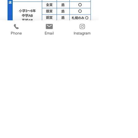
Phone
Email
Instagram
🏆 本選の賞と記念品
本選出場者全員に入選のファイナリストメダ
ルを贈呈します
本選出場者全員に「全日本学生音楽コンクー
ル北海道大会」優待割引特典あり
​コンペ外の学コンチャレンジ部門は賞の対象
となりません（審査員からの個別講評あり）
​金～努力賞の入賞者全員、各特別賞受賞者に
トロフィーを贈呈します
金～努力賞の入賞者全員が、1月にキタラ大ホ