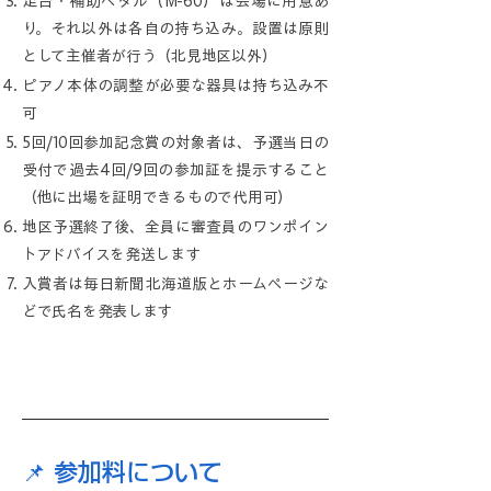
足台・補助ペダル（M-60）は会場に用意あ
り。それ以外は各自の持ち込み
。
設置は原則
として主催者が行う（北見地区以外）
ピアノ本体の調整が必要な器具は持ち込み不
可
5回/10回参加記念賞の対象者は、予選当日の
受付で過去4回/9回の参加証を提示すること
（他に出場を証明できるもので代用可）
地区予選終了後、全員に審査員のワンポイン
トアドバイスを発送します
入賞者は毎日新聞北海道版とホームページな
どで氏名を発表します
📌 参加料について