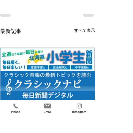
すべて表示
最新記事
ホームに戻る
全日本学生音コン北海道
エントリー開始｜北海道
本選出場者さま限定｜優
全日本学生音コン北海道
エントリー開始｜北海道
本選出場者さま限定｜優
全日本学生音コン北海道
大会 募集開始！
毎日学生音コン
待割引のご案内
大会 募集開始！
毎日学生音コン
待割引のご案内
大会 募集開始！
Phone
Email
Instagram