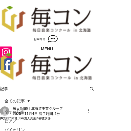
お問合せ
MENU
記事
全ての記事
毎日新聞社 北海道事業グループ
全ての記事
2025年11月4日
読了時間: 1分
声楽部門本選 大嶋恵人先生の審査講評
ピアノ
バイオリン