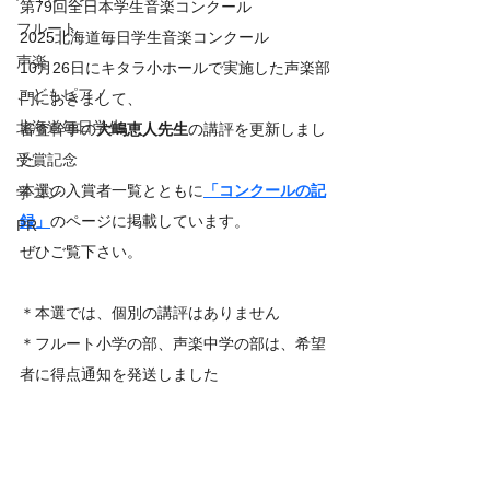
第79回全日本学生音楽コンクール
フルート
2025北海道毎日学生音楽コンクール
声楽
10月26日にキタラ小ホールで実施した声楽部
こどもピアノ
門におきまして、
北海道毎日学生
審査幹事の
大嶋恵人先生
の講評を更新しまし
受賞記念
た。
本選の入賞者一覧とともに
「コンクールの記
学コン
録」
のページに掲載しています。
PR
ぜひご覧下さい。
＊本選では、個別の講評はありません
＊フルート小学の部、声楽中学の部は、希望
者に得点通知を発送しました