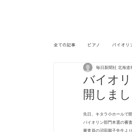
全ての記事
ピアノ
バイオリ
毎日新聞社 北海道
学コン
PR
バイオリ
開しまし
先日、キタラ小ホールで
バイオリン部門本選の審
審査員の沼田園子先生よ