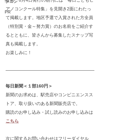
なお、8月4日発行の朝刊には「毎日こどもピ
学コン
アノコンクール特集」を見開き2面にわたっ
PR
て掲載します。地区予選で入賞された方全員
（特別賞・金～努力賞）のお名前をご紹介す
るとともに、皆さんから募集したスナップ写
真も掲載します。
お楽しみに！
毎日新聞＜１部160円＞
新聞のお求めは、駅売店やコンビニエンスス
トア、取り扱いのある新聞販売店で。
購読のお申し込み・試し読みのお申し込みは
こちら
次に関するお問い合わせはフリーダイヤル 