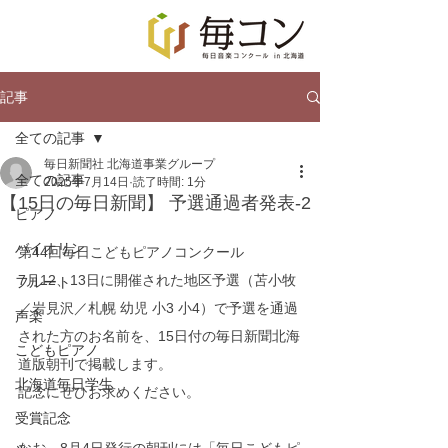
記事
全ての記事
毎日新聞社 北海道事業グループ
全ての記事
2025年7月14日
読了時間: 1分
【15日の毎日新聞】 予選通過者発表-2
ピアノ
バイオリン
第44回毎日こどもピアノコンクール
7月12、13日に開催された地区予選（苫小牧
フルート
／岩見沢／札幌 幼児 小3 小4）で予選を通過
声楽
された方のお名前を、15日付の毎日新聞北海
こどもピアノ
道版朝刊で掲載します。
北海道毎日学生
記念にぜひお求めください。
受賞記念