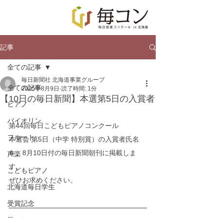
記事
全ての記事
毎日新聞社 北海道事業グループ
全ての記事
2025年8月9日
読了時間: 1分
【10日の毎日新聞】本選第5日の入賞者
ピアノ
バイオリン
第44回毎日こどもピアノコンクール
フルート
本選会 第5日（中学 特別賞）の入賞者氏名
を、8月10日付の毎日新聞朝刊に掲載しま
声楽
す。
こどもピアノ
ぜひお求めください。
北海道毎日学生
受賞記念