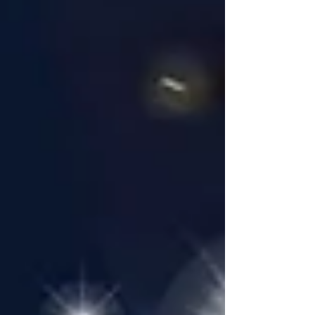
気を呼んだイベントが、北海道で初開催！ 毎日こ
どもピアノコンクールの地区予選も終わり、夏休
みに入ったばかりの週末ですので、お子様の自由
研究にもぴったりです。 ぜひこの機会に、動物園
で地球の未来について一緒に考えてみませんか？
円山動物園で学ぶ SDGzoo 2026 🌍🐘🍃 2026年7
月25日(土)・26日(日) 札幌市円山動物園の園内全
体で開催 参加費無料（入園料は別途必要） 各プロ
グラムのタイムテーブル・場所など詳細はこちら
https://sdgzoo.com/ ＜主なプログラム＞