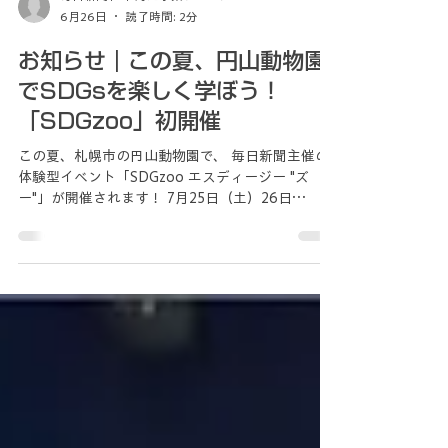
毎日新聞社 北海道事業グループ
6月26日
読了時間: 2分
お知らせ｜この夏、円山動物園
でSDGsを楽しく学ぼう！
「SDGzoo」初開催
この夏、札幌市の円山動物園で、 毎日新聞主催の
体験型イベント「SDGzoo エスディージー "ズ
ー"」が開催されます！ 7月25日（土）26日
（日）、会場の円山動物園では、動園内をめぐる
クイズラリーや、 企業・団体の取り組みを知るこ
とができる体験ブース、いのちを感じる授業な
ど、環境問題や自然のしくみを、遊びながら身近
に感じられるプログラムが盛りだくさん。動物た
ちをとおして、環境やいのちのつながりを体験し
ながら学べる2日間です。 これまで関西や関東で人