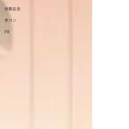
受賞記念
学コン
PR