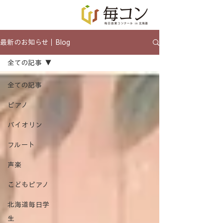
最新のお知らせ｜Blog
全ての記事
全ての記事
ピアノ
バイオリン
フルート
声楽
こどもピアノ
北海道毎日学
生