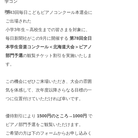
学コン
PR
第43回毎日こどもピアノコンクール本選会に
ご出場された
小学3年生～高校生までの皆さまを対象に、
毎日新聞社がこの9月に開催する 
第78回全日
本学生音楽コンクール＜北海道大会＞ピアノ
部門予選
の観覧チケット割引を実施いたしま
す。
この機会にぜひご来場いただき、大会の雰囲
気を体感して、次年度以降さらなる目標の一
つに位置付けていただければ幸いです。
優待割引により 
1500円のところ→1000円
 で
ピアノ部門予選をご観覧いただけます。
ご希望の方は下のフォームからお申し込みく