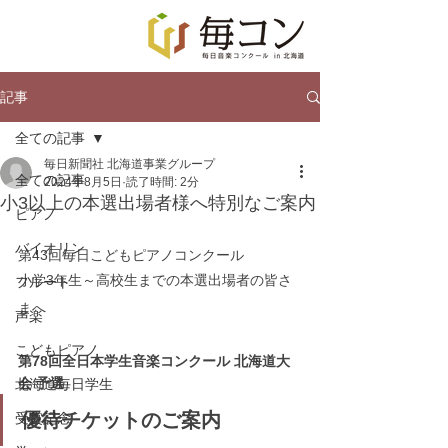
記事
全ての記事
毎日新聞社 北海道事業グループ
全ての記事
2024年8月5日
読了時間: 2分
小3以上の本選出場者様へ特別なご案内
ピアノ
バイオリン
第43回毎日こどもピアノコンクール
小学3年生～高校生までの本選出場者の皆さ
フルート
まへ
声楽
こどもピアノ
第78回全日本学生音楽コンクール 北海道大
会 予選
北海道毎日学生
優待チケットのご案内 
受賞記念