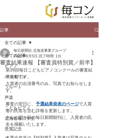
記事
全ての記事
毎日新聞社 北海道事業グループ
全ての記事
2020年8月5日
読了時間: 1分
審査結果速報 【審査員特別賞／前半】
ピアノ
第39回毎日こどもピアノコンクールの審査結
バイオリン
果速報です。
入賞者の出演番号のみ、写真でお知らせしま
フルート
す。
声楽
審査の翌日に、
予選結果発表のページ
で入賞
こどもピアノ
者の氏名を含む詳報を更新します。
さらに翌々日の毎日新聞朝刊に、入賞者の氏
北海道毎日学生
名を掲載いたします。
受賞記念
本選会前半の【特別賞】入賞者は写真のとお