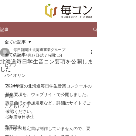
記事
全ての記事
毎日新聞社 北海道事業グループ
全ての記事
2024年4月17日
読了時間: 1分
北海道毎日学生音コン要項を公開しま
ピアノ
した
バイオリン
フルート
2024年度の北海道毎日学生音楽コンクールの
募集要項を、ウェブサイトで公開しました。
声楽
課題曲ほか参加規定など、詳細はサイトでご
こどもピアノ
確認ください。
北海道毎日学生
受賞記念
紙の参加規定書は制作していませんので、要