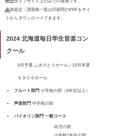
項はウェブサイト上のみでの発表です。
学コン
参加規定・課題曲一覧は印刷用のPDFをサイ
PR
トからダウンロードできます。
2024 北海道毎日学生音楽コン
クール
9月予選 ふきのとうホール／10月本選 
キタラ小ホール
フルート部門 
小学校の部（4年生以上）
声楽部門
 中学校の部
バイオリン部門 一般コース
幼児の部
小学校1年生の部