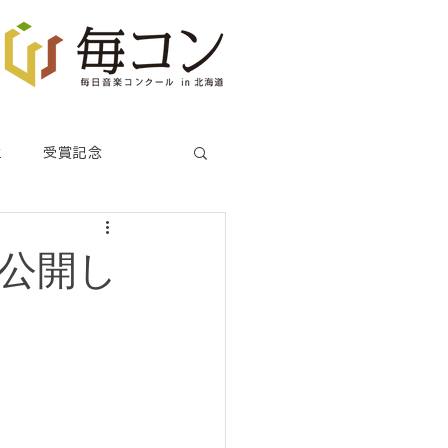
生
受賞記念
を公開し