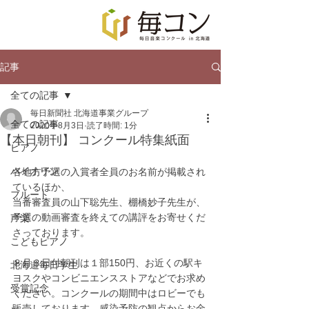
記事
全ての記事
毎日新聞社 北海道事業グループ
全ての記事
2020年8月3日
読了時間: 1分
【本日朝刊】 コンクール特集紙面
ピアノ
バイオリン
各地方予選の入賞者全員のお名前が掲載され
ているほか、
フルート
当番審査員の山下聡先生、棚橋妙子先生が、
予選の動画審査を終えての講評をお寄せくだ
声楽
さっております。
こどもピアノ
８月３日付朝刊は１部150円、お近くの駅キ
北海道毎日学生
ヨスクやコンビニエンスストアなどでお求め
受賞記念
ください。コンクールの期間中はロビーでも
販売しております。感染予防の観点からお金