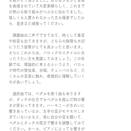
を聴かせて頂きました。自ら生き生きと音楽
を表現されていて大変素晴らしく、これまで
の熱心な取り組みがつぶさに伝わりました。
惜しくも入賞されなかった方も僅差でしたか
ら、是非また頑張ってください。
課題曲は二声でできており、時として重音
や和音も出てきますが、どちらの旋律も大切
にうたう姿勢がとても良かったと思います。
さらにこれからは、バロックのスタイルに合
ったうたい方を意識してみましょう。この年
齢では、理論的に考えるというより、バロッ
ク時代の管弦楽、合唱、チェンバロなど、た
くさんの音楽に触れ、感覚的に理解していく
のが良いでしょう。
選択曲では、ペダルを使う曲もあります
が、タッチの仕方でもペダルを踏んだ時の響
きが変わってきます。ハーモニーがきれいに
響きあっているか、左手の音がモヤモヤしす
ぎていないかなど、常に自分の音を聴いて、
ペダルとタッチの両方で響きを調整してみて
ください。ホール、ピアノによっても響きが