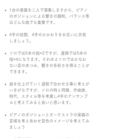
1台の楽器を二人で演奏しますから、ピアノ
のポジションによる響きの調和、バランス等
はどんな曲でも重要です。
4手の役割、4手のかかわりをお互いに共有
しましょう。
ソロでは5本の指×2ですが、連弾では5本の
指×4になります。
それゆえソロではかなわ
ない音のあつみ、響きの多彩さを得ることが
できます。
曲を仕上げていく過程で合わせる事に考えが
いきがちですが、ソロの時と同様、作曲家、
時代、スタイル等を考慮し4手のアンサンブ
ルと考えてみると良いと思います。
ピアノのポジションとオーケストラの楽器の
音域を考えあわせ音色のイメージを考えてみ
ましょう