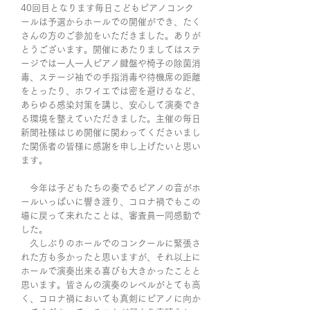
40回目となります毎日こどもピアノコンク
ールは予選からホールでの開催ができ、たく
さんの方のご参加をいただきました。ありが
とうございます。開催にあたりましてはステ
ージでは一人一人ピアノ鍵盤や椅子の除菌消
毒、ステージ袖での手指消毒や待機席の距離
をとったり、ホワイエでは密を避けるなど、
あらゆる感染対策を講じ、安心して演奏でき
る環境を整えていただきました。主催の毎日
新聞社様はじめ開催に関わってくださいまし
た関係者の皆様に感謝を申し上げたいと思い
ます。
今年は子どもたちの奏でるピアノの音がホ
ールいっぱいに響き渡り、コロナ禍でもこの
場に戻って来れたことは、審査員一同感動で
した。
久しぶりのホールでのコンクールに緊張さ
れた方も多かったと思いますが、それ以上に
ホールで演奏出来る喜びも大きかったことと
思います。皆さんの演奏のレベルがとても高
く、コロナ禍においても真剣にピアノに向か