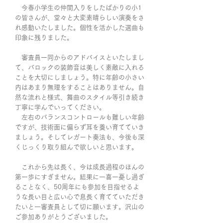
今春小学生の仲間入りをしたばかりの小1
の皆さんが、堂々と大変素晴らしい演奏をさ
れ感動いたしました。個性を活かした選曲も
印象に残りました。
審査員一同からのアドバイスといたしまし
て、バロックの装飾音は美しく素敵に入れる
ことを大切にしましょう。特に年齢の小さい
内はあまり無理をすることはありません。自
然な流れと様式、舞曲のスタイル等引き続き
丁寧に学んでいってください。
左右のバランスコントロールも難しい年齢
ですが、技術面に偏らず耳を養い育てていき
ましょう。そしてレガート奏法も、今後も深
くじっくり取り組んで欲しいと思います。
これから先は長く、今は成長過程のほんの
第一歩にすぎません。結果に一喜一憂し過ぎ
ることなく、50周年にも参加を目指せるよ
うな長い目と広い心で息長く育てていただき
たいと一審査員として切に願います。沢山の
ご参加ありがとうございました。