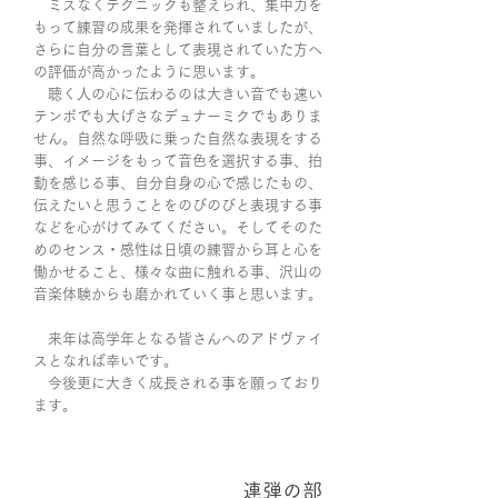
ミスなくテクニックも整えられ、集中力を
もって練習の成果を発揮されていましたが、
さらに自分の言葉として表現されていた方へ
の評価が高かったように思います。
聴く人の心に伝わるのは大きい音でも速い
テンポでも大げさなデュナーミクでもありま
せん。自然な呼吸に乗った自然な表現をする
事、イメージをもって音色を選択する事、拍
動を感じる事、自分自身の心で感じたもの、
伝えたいと思うことをのびのびと表現する事
などを心がけてみてください。そしてそのた
めのセンス・感性は日頃の練習から耳と心を
働かせること、様々な曲に触れる事、沢山の
音楽体験からも磨かれていく事と思います。
来年は高学年となる皆さんへのアドヴァイ
スとなれば幸いです。
今後更に大きく成長される事を願っており
ます。
連弾の部