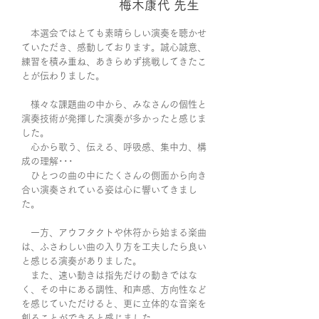
梅木康代 先生
本選会ではとても素晴らしい演奏を聴かせ
ていただき、感動しております。誠心誠意、
練習を積み重ね、あきらめず挑戦してきたこ
とが伝わりました。
様々な課題曲の中から、みなさんの個性と
演奏技術が発揮した演奏が多かったと感じま
した。
心から歌う、伝える、呼吸感、集中力、構
成の理解･･･
ひとつの曲の中にたくさんの側面から向き
合い演奏されている姿は心に響いてきまし
た。
一方、アウフタクトや休符から始まる楽曲
は、ふさわしい曲の入り方を工夫したら良い
と感じる演奏がありました。
また、速い動きは指先だけの動きではな
く、その中にある調性、和声感、方向性など
を感じていただけると、更に立体的な音楽を
創ることができると感じました。