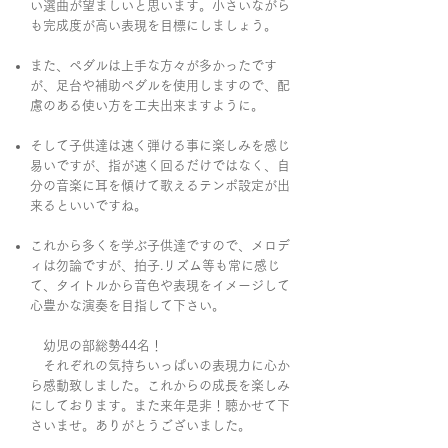
い選曲が望ましいと思います。小さいながら
も完成度が高い表現を目標にしましょう。
また、ペダルは上手な方々が多かったです
が、足台や補助ペダルを使用しますので、配
慮のある使い方を工夫出来ますように。
そして子供達は速く弾ける事に楽しみを感じ
易いですが、指が速く回るだけではなく、自
分の音楽に耳を傾けて歌えるテンポ設定が出
来るといいですね。
これから多くを学ぶ子供達ですので、メロデ
ィは勿論ですが、拍子.リズム等も常に感じ
て、タイトルから音色や表現をイメージして
心豊かな演奏を目指して下さい。
幼児の部総勢44名！
それぞれの気持ちいっぱいの表現力に心か
ら感動致しました。これからの成長を楽しみ
にしております。また来年是非！聴かせて下
さいませ。ありがとうございました。