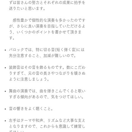
ずは皆さんの努力とそれぞれの成果に拍手を
送りたいと思います。
感性豊かで個性的な演奏も多かったのです
が、さらに良い演奏を目指していただけるよ
う、いくつかのポイントを書かせて頂きま
す。
バロックでは、特に切る音(短く弾く音)には
充分注意すること、加減が難しいので。
装飾音はその音を飾るものです。数にこだわ
りすぎて、元の音の長さやつながりを壊さぬ
ように注意しましょう。
舞曲の演奏では、曲を弾きこんでくると歌い
すぎる傾向があるので、気をつけてほしい。
音の響きをよく聴くこと。
左手はテーマや和声、リズムなど大事な支え
となりますので、これからも意識して練習し