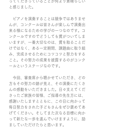
ってくださっていることが何より素晴らしい
と感じました。
ピアノを演奏することは競争ではありませ
んが、コンクールは皆さんが楽しんで演奏出
来る様になるための学びの一つなのです。コ
ンクールですのでどうしても賞がついてしま
いますが、一番大切なのは、賞を取ることだ
けではなく、ある一定期間、課題曲に取り組
み、完成させるためにコツコツと努力をする
こと。その努力の成果を披露するのがコンク
ールというステージなのです。
今回、審査席から聴かせていただき、どの
方もその努力の跡が見え、その演奏にたくさ
んの感動をいただきました。日々支えてくだ
さったご家族の皆様、ご指導の先生方には、
感謝いたしますとともに、この日に向かって
毎日努力をされた子どもさんをぜひ褒めてあ
げてください。そしてまた次なる目標に向か
って新たな一歩を進んでいけますように、励
ましていただけたらと思います。