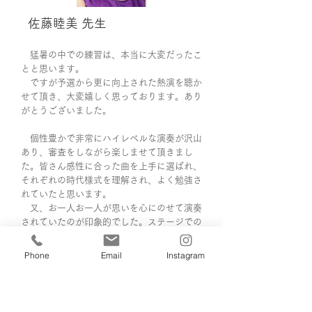
佐藤睦美 先生
猛暑の中での練習は、本当に大変だったこ
とと思います。
ですが予選から更に向上された熱演を聴か
せて頂き、大変嬉しく思っております。あり
がとうございました。
個性豊かで非常にハイレベルな演奏が沢山
あり、審査をしながら楽しませて頂きまし
た。皆さん感性に合った曲を上手に選ばれ、
それぞれの時代様式を理解され、よく勉強さ
れていたと思います。
又、お一人お一人が思いを心にのせて演奏
されていたのが印象的でした。ステージでの
その様子がとても頼もしく感激しておりま
す。中でもその場の響きを敏感にキャッチ
Phone
Email
Instagram
し、音色豊かに、自分らしさをより発信、発
揮出来た方が、上位に行かれたと思います。
審査は僅差でした。残念ながら入賞されな