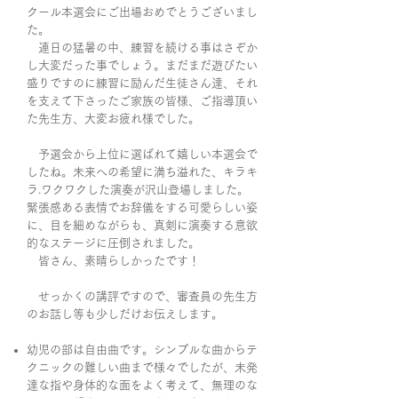
クール本選会にご出場おめでとうございまし
た。
連日の猛暑の中、練習を続ける事はさぞか
し大変だった事でしょう。まだまだ遊びたい
盛りですのに練習に励んだ生徒さん達、それ
を支えて下さったご家族の皆様、ご指導頂い
た先生方、大変お疲れ様でした。
予選会から上位に選ばれて嬉しい本選会で
したね。未来への希望に満ち溢れた、キラキ
ラ.ワクワクした演奏が沢山登場しました。
緊張感ある表情でお辞儀をする可愛らしい姿
に、目を細めながらも、真剣に演奏する意欲
的なステージに圧倒されました。
皆さん、素晴らしかったです！
せっかくの講評ですので、審査員の先生方
のお話し等も少しだけお伝えします。
幼児の部は自由曲です。シンプルな曲からテ
クニックの難しい曲まで様々でしたが、未発
達な指や身体的な面をよく考えて、無理のな