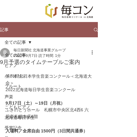
記事
全ての記事
毎日新聞社 北海道事業グループ
全ての記事
2022年9月7日
読了時間: 1分
9月予選のタイムテーブルご案内
ピアノ
バイオリン
第76回全日本学生音楽コンクール＜北海道大
会＞
フルート
2022北海道毎日学生音楽コンクール
声楽
9月17日（土）～19日（月祝）
こどもピアノ
ふきのとうホール　札幌市中央区北4西6 六
花亭札幌本店6階
北海道毎日学生
受賞記念
入場料／全席自由 1500円（3日間共通券）