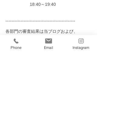
18:40～19:40
----------------------------------------------
各部門の審査結果は当ブログおよび、
全日本学生音楽コンクール公式サイトで発表
Phone
Email
Instagram
します。
開催日から2日後（予定）の毎日新聞北海道
版朝刊に予選通過者のお名前を掲載します。
北海道毎日学生
学コン