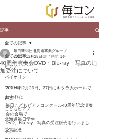
記事
全ての記事
毎日新聞社 北海道事業グループ
全ての記事
2021年12月28日
読了時間: 1分
40周年演奏会DVD・Blu-ray・写真の追
ピアノ
加受注について
バイオリン
フルート
2021年12月26日、27日にキタラ大ホールで
行われた
声楽
毎日こどもピアノコンクール40周年記念演奏
こどもピアノ
会の会場で
北海道毎日学生
DVD、Blu-ray、写真の受注販売を行いまし
受賞記念
た。