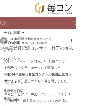
記事
全ての記事
毎日新聞社 北海道事業グループ
全ての記事
2025年3月26日
読了時間: 2分
24年度受賞記念コンサート終了の御礼
ピアノ
バイオリン
3月22、23の2日間にわたり、札幌コンサー
フルート
トホールキタラ小ホールにて開催した
「2024年度毎日音楽コンクール受賞記念コン
声楽
サート」
が、盛況のうちに幕を閉じました。
こどもピアノ
北海道毎日学生
今年は、ピアノ、声楽、フルート、バイオリ
受賞記念
ンの4部門に過去最多となる121人が出演し、