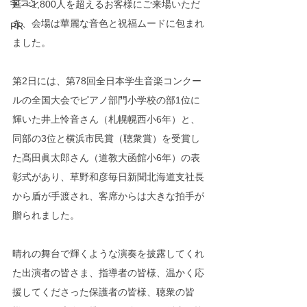
学コン
延べ1,800人を超えるお客様にご来場いただ
き、会場は華麗な音色と祝福ムードに包まれ
PR
ました。
第2日には、第78回全日本学生音楽コンクー
ルの全国大会でピアノ部門小学校の部1位に
輝いた井上怜音さん（札幌幌西小6年）と、
同部の3位と横浜市民賞（聴衆賞）を受賞し
た髙田眞太郎さん（道教大函館小6年）の表
彰式があり、草野和彦毎日新聞北海道支社長
から盾が手渡され、客席からは大きな拍手が
贈られました。
晴れの舞台で輝くような演奏を披露してくれ
た出演者の皆さま、指導者の皆様、温かく応
援してくださった保護者の皆様、聴衆の皆