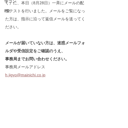
学コン
く）に、本日（8月28日）一斉にメールの配
PR
信テストを行いました。メールをご覧になっ
た方は、指示に沿って返信メールを送ってく
ださい。
メールが届いていない方は、迷惑メールフォ
ルダや受信設定をご確認のうえ、
事務局までお問い合わせください。
事務局メールアドレス	
h.jigyo@mainichi.co.jp