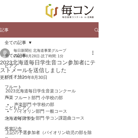
記事
全ての記事
毎日新聞社 北海道事業グループ
全ての記事
2023年8月28日
読了時間: 1分
2023北海道毎日学生音コン参加者にテ
ピアノ
ストメールを送信しました
バイオリン
更新日：
2023年8月30日
フルート
2023北海道毎日学生音楽コンクール
声楽
フルート部門 小学校の部
声楽部門 中学校の部
こどもピアノ
バイオリン部門 一般コース
バイオリン部門 学コン課題曲コース
北海道毎日学生
受賞記念
上記の予選参加者（バイオリン幼児の部を除