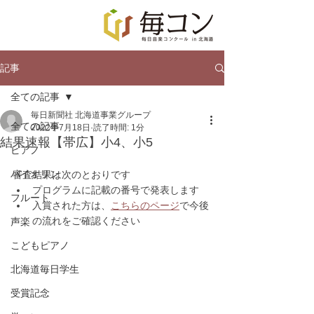
記事
全ての記事
毎日新聞社 北海道事業グループ
全ての記事
2022年7月18日
読了時間: 1分
結果速報【帯広】小4、小5
ピアノ
バイオリン
審査結果は次のとおりです
プログラムに記載の番号で発表します
フルート
入賞された方は、
こちらのページ
で今後
の流れをご確認ください
声楽
こどもピアノ
北海道毎日学生
受賞記念