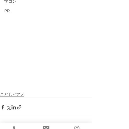
学コン
PR
こどもピアノ