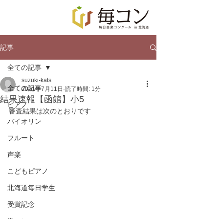
記事
全ての記事
suzuki-kats
全ての記事
2021年7月11日
読了時間: 1分
結果速報【函館】小5
ピアノ
審査結果は次のとおりです
バイオリン
フルート
声楽
こどもピアノ
北海道毎日学生
受賞記念