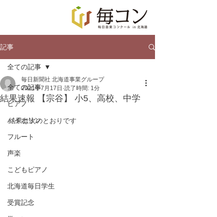
記事
全ての記事
毎日新聞社 北海道事業グループ
全ての記事
2021年7月17日
読了時間: 1分
結果速報 【宗谷】 小5、高校、中学
ピアノ
バイオリン
結果は次のとおりです
フルート
声楽
こどもピアノ
北海道毎日学生
受賞記念