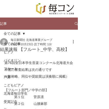
記事
全ての記事
毎日新聞社 北海道事業グループ
全ての記事
2022年10月23日
読了時間: 1分
結果速報 【フルート_中学、高校】
ピアノ
バイオリン
第76回全日本学生音楽コンクール北海道大会
フルート
本選の審査結果は次の通りです
（敬称略、同位や奨励賞は演奏順に掲載）
声楽
こどもピアノ
【フルート部門／中学の部】
北海道毎日学生
第１位	菅原凛
受賞記念
第２位	山腰麻那