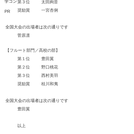
学コン
第３位	太田絢音
奨励賞	一宮杏俐
PR
全国大会の出場者は次の通りです
菅原凛
【フルート部門／高校の部】
第１位	豊田翼
第２位	野口桃花
第３位	西村美羽
奨励賞	桂川和夷
全国大会の出場者は次の通りです
豊田翼
以上