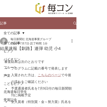
記事
全ての記事
毎日新聞社 北海道事業グループ
全ての記事
2024年7月7日
読了時間: 1分
結果速報【釧路】連弾 幼児 小4
ピアノ
バイオリン
審査結果は次のとおりです
フルート
プログラムに記載の番号で発表します
入賞された方は、
こちらのページ
で今後
声楽
の流れをご確認ください
こどもピアノ
予選通過者氏名を7月9日付の毎日新聞朝
北海道毎日学生
刊に掲載予定
受賞記念
全入賞者（特別賞・金～努力賞）氏名を