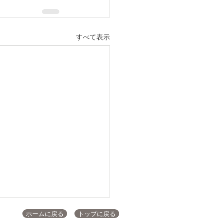
すべて表示
ホームに戻る
トップに戻る
速報【本選】小2の部