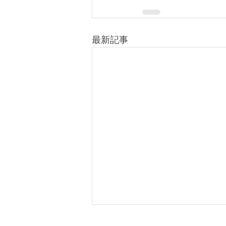
最新記事
結果速報【本選】小4の部