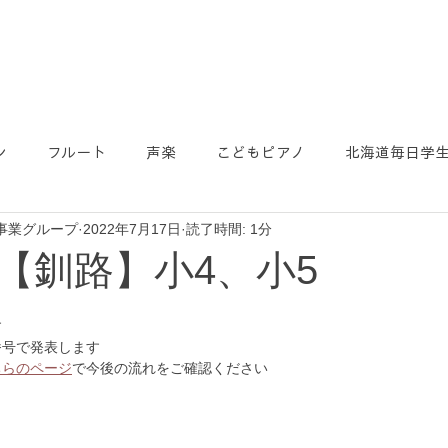
ン
フルート
声楽
こどもピアノ
北海道毎日学
事業グループ
2022年7月17日
読了時間: 1分
【釧路】小4、小5
す
番号で発表します
ちらのページ
で今後の流れをご確認ください