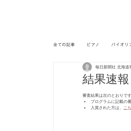
全ての記事
ピアノ
バイオリ
毎日新聞社 北海道
学コン
PR
結果速報
審査結果は次のとおりで
プログラムに記載の
入賞された方は、
こ