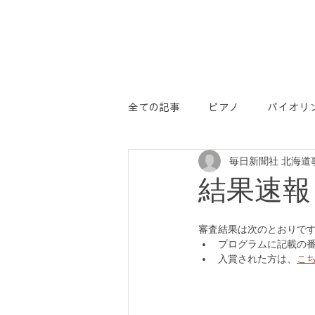
全ての記事
ピアノ
バイオリ
毎日新聞社 北海道
学コン
PR
結果速報
審査結果は次のとおりで
プログラムに記載の
入賞された方は、
こ