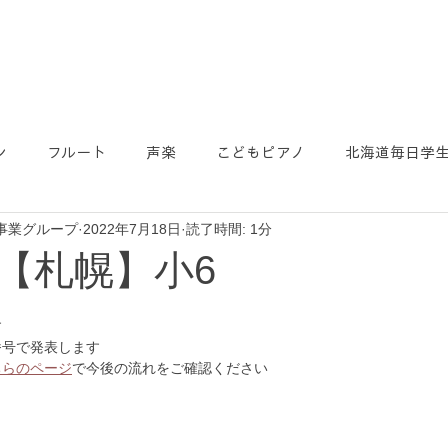
ン
フルート
声楽
こどもピアノ
北海道毎日学
事業グループ
2022年7月18日
読了時間: 1分
【札幌】小6
す
番号で発表します
ちらのページ
で今後の流れをご確認ください