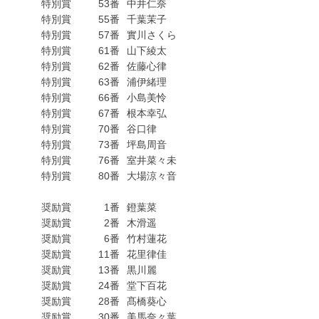
特別賞	53番	中井仁奈
特別賞	55番	千葉茉子
特別賞	57番	實川さくら
特別賞	61番	山下綾太
特別賞	62番	佐藤心律
特別賞	63番	浦伊緒理
特別賞	66番	小島美怜
特別賞	67番	根本幸弘
特別賞	70番	谷口律
特別賞	73番	坪島周音
特別賞	76番	室井菜々未
特別賞	80番	大場涼々音
奨励賞	  1番	鐙葉菜
奨励賞	  2番	木滑遥
奨励賞	  6番	竹村蓮花
奨励賞	11番	花里律佳
奨励賞	13番	黒川麗
奨励賞	24番	堂下百花
奨励賞	28番	髙橋葵心
奨励賞	30番	美馬奈々葉