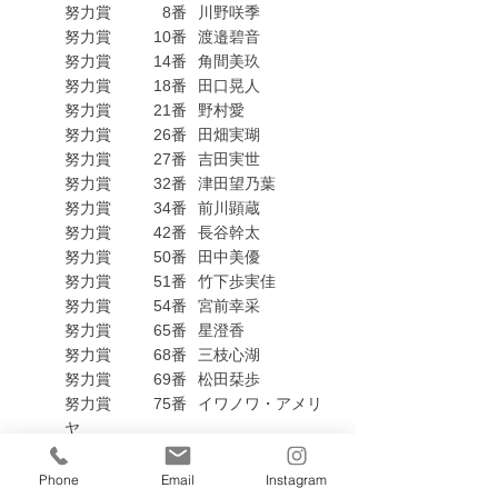
努力賞	  8番	川野咲季
努力賞	10番	渡邉碧音
努力賞	14番	角間美玖
努力賞	18番	田口晃人
努力賞	21番	野村愛
努力賞	26番	田畑実瑚
努力賞	27番	吉田実世
努力賞	32番	津田望乃葉
努力賞	34番	前川顕蔵
努力賞	42番	長谷幹太
努力賞	50番	田中美優
努力賞	51番	竹下歩実佳
努力賞	54番	宮前幸采
努力賞	65番	星澄香
努力賞	68番	三枝心湖
努力賞	69番	松田栞歩
努力賞	75番	イワノワ・アメリ
ヤ
努力賞	78番	大畠和
努力賞	79番	西元月乃
Phone
Email
Instagram