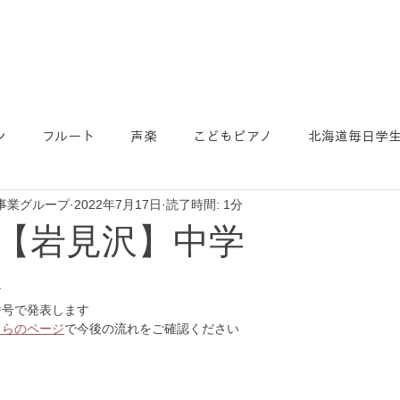
ン
フルート
声楽
こどもピアノ
北海道毎日学
事業グループ
2022年7月17日
読了時間: 1分
【岩見沢】中学
す
番号で発表します
ちらのページ
で今後の流れをご確認ください