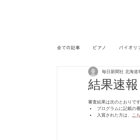
全ての記事
ピアノ
バイオリ
毎日新聞社 北海道
学コン
PR
結果速報
審査結果は次のとおりで
プログラムに記載の
入賞された方は、
こ