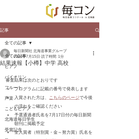
記事
全ての記事
毎日新聞社 北海道事業グループ
全ての記事
2024年7月15日
読了時間: 1分
結果速報【小樽】中学 高校
ピアノ
バイオリン
審査結果は次のとおりです
フルート
プログラムに記載の番号で発表します
入賞された方は、
こちらのページ
で今後
声楽
の流れをご確認ください
こどもピアノ
予選通過者氏名を7月17日付の毎日新聞
北海道毎日学生
朝刊に掲載予定
受賞記念
全入賞者（特別賞・金～努力賞）氏名を