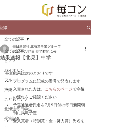
記事
全ての記事
毎日新聞社 北海道事業グループ
全ての記事
2024年7月7日
読了時間: 1分
結果速報【北見】中学
ピアノ
バイオリン
審査結果は次のとおりです
フルート
プログラムに記載の番号で発表します
入賞された方は、
こちらのページ
で今後
声楽
の流れをご確認ください
こどもピアノ
予選通過者氏名を7月9日付の毎日新聞朝
北海道毎日学生
刊に掲載予定
受賞記念
全入賞者（特別賞・金～努力賞）氏名を