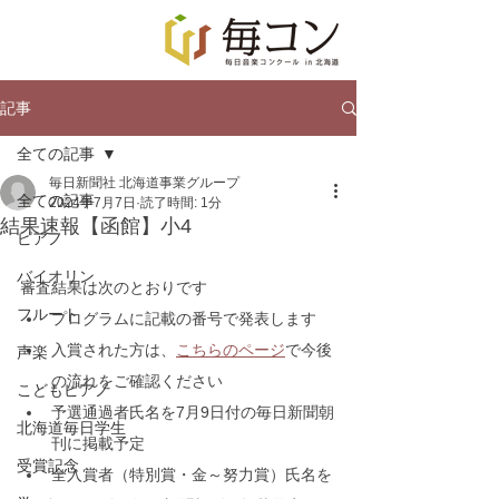
記事
全ての記事
毎日新聞社 北海道事業グループ
全ての記事
2024年7月7日
読了時間: 1分
結果速報【函館】小4
ピアノ
バイオリン
審査結果は次のとおりです
フルート
プログラムに記載の番号で発表します
入賞された方は、
こちらのページ
で今後
声楽
の流れをご確認ください
こどもピアノ
予選通過者氏名を7月9日付の毎日新聞朝
北海道毎日学生
刊に掲載予定
受賞記念
全入賞者（特別賞・金～努力賞）氏名を