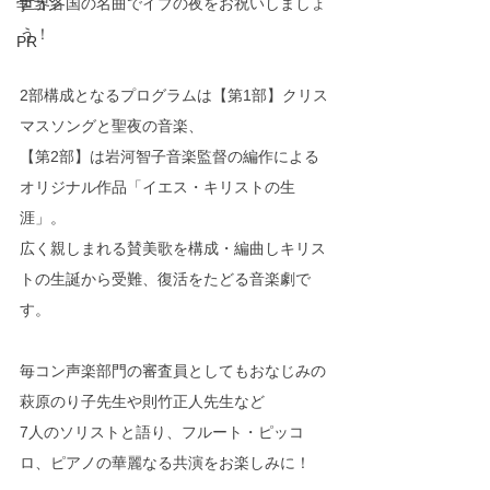
世界各国の名曲でイブの夜をお祝いしましょ
学コン
う！
PR
2部構成となるプログラムは【第1部】クリス
マスソングと聖夜の音楽、
【第2部】は岩河智子音楽監督の編作による
オリジナル作品「イエス・キリストの生
涯」。
広く親しまれる賛美歌を構成・編曲しキリス
トの生誕から受難、復活をたどる音楽劇で
す。
毎コン声楽部門の審査員としてもおなじみの
萩原のり子先生や則竹正人先生など
7人のソリストと語り、フルート・ピッコ
ロ、ピアノの華麗なる共演をお楽しみに！