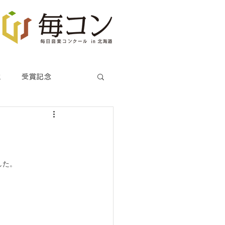
生
受賞記念
した。