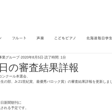
ン
フルート
声楽
こどもピアノ
北海道毎日学
事業グループ
2020年8月5日
読了時間: 1分
日の審査結果詳報
ノコンクール本選会、
生の部、Jr.21世紀賞、最優秀バロック賞）の審査結果詳報を更新しま
毎日新聞朝刊に
載される予定です。