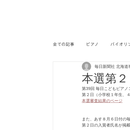
全ての記事
ピアノ
バイオリ
毎日新聞社 北海道
学コン
PR
本選第２
第39回 毎日こどもピア
第２日（小学校１年生、４
本選審査結果のページ
また、あす８月６日付の
第２日の入賞者氏名が掲