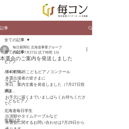
記事
全ての記事
毎日新聞社 北海道事業グループ
全ての記事
2021年7月27日
読了時間: 1分
本選会のご案内を発送しました
ピアノ
バイオリン
第40回毎日こどもピアノコンクール
本選出場者の皆さまに
フルート
本日、案内文書を発送しました（7月27日投
函）。
声楽
お手元に届くまでいましばらくお待ちくださ
こどもピアノ
い。
北海道毎日学生
出演順やタイムテーブルなど
受賞記念
本選会に関するお問い合わせは7月29日から
承ります。