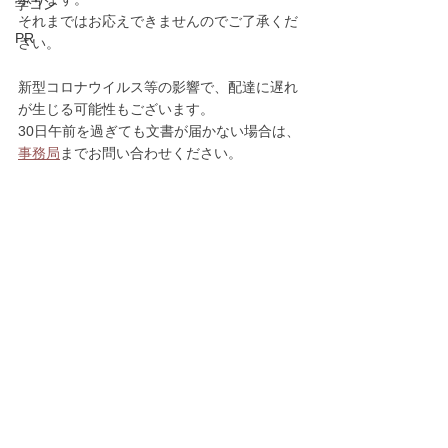
学コン
それまではお応えできませんのでご了承くだ
PR
さい。
新型コロナウイルス等の影響で、配達に遅れ
が生じる可能性もございます。
30日午前を過ぎても文書が届かない場合は、
事務局
までお問い合わせください。