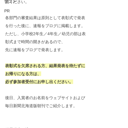
学コン
認ください。
PR
各部門の審査結果は原則として表彰式で発表
を行った後に、速報をブログに掲載します。
ただし、小学校2年生／4年生／幼児の部は表
彰式まで時間の開きがあるので、
先に速報をブログで発表します。
表彰式を欠席される方、結果発表を待たずに
お帰りになる方は、
必ず参加者受付にお申し出ください。
後日、入賞者のお名前をウェブサイトおよび
毎日新聞北海道版朝刊でご紹介します。