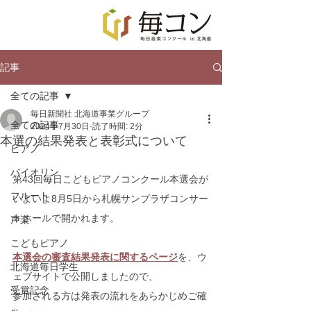
記事
全ての記事
毎日新聞社 北海道事業グループ
全ての記事
2024年7月30日
読了時間: 2分
本選の結果発表と表彰式について
ピアノ
バイオリン
第43回毎日こどもピアノコンクール本選会が
フルート
いよいよ8月5日から札幌サンプラザコンサー
トホールで開かれます。
声楽
こどもピアノ
本選会の審査結果発表に関するページ
を、ウ
北海道毎日学生
ェブサイトで公開しましたので、
受賞記念
参加される方は発表の流れをあらかじめご確