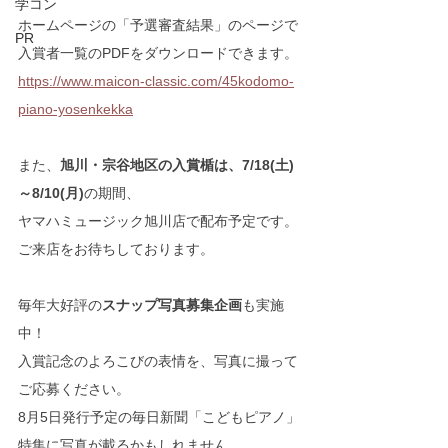
学コン
ホームページの「予選審査結果」のページで
PR
入賞者一覧のPDFをダウンロードできます。
https://www.maicon-classic.com/45kodomo-
piano-yosenkekka
また、
旭川・宗谷地区の入賞楯は、
7/18(土)
～8/10(月)
の期間、
ヤマハミュージック旭川店で配布予定です。
ご来店をお待ちしております。
毎年大好評の
スナップ写真募集企画
も実施
中！
入賞記念のよろこびの表情を、写真に撮って
ご応募ください。
8月5日発行予定の毎日新聞「こどもピアノ」
特集に写真が載るかもしれません。