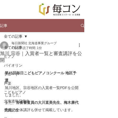
記事
全ての記事
毎日新聞社 北海道事業グループ
全ての記事
7月8日
読了時間: 1分
旭川 宗谷｜入賞者一覧と審査講評を公
ピアノ
開
バイオリン
第45回毎日こどもピアノコンクール 地区予
フルート
選
声楽
旭川地区、宗谷地区の入賞者一覧PDFを公開
こどもピアノ
しました。
北海道毎日学生
また、
当番審査員の大川直美先生、梅木康代
先生
の全体講評も併せて掲載しています。
受賞記念