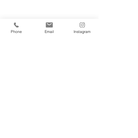
PR｜「円山動物園で学ぶ SDGzoo」主催・
毎日新聞社
Phone
Email
Instagram
こどもピアノ
ピアノ
すべて表示
最新記事