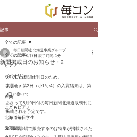
記事
全ての記事
毎日新聞社 北海道事業グループ
全ての記事
2022年8月7日
読了時間: 1分
新聞掲載日のお知らせ・2
ピアノ
バイオリン
8月8日は新聞休刊日のため、
本選会・第2日（小1/小4）の入賞結果は、第
フルート
3日と併せて
声楽
あさって8月9日付の毎日新聞北海道版朝刊に
こどもピアノ
掲載される予定です。
北海道毎日学生
受賞記念
※ 本選会場で販売するのは特集が掲載された