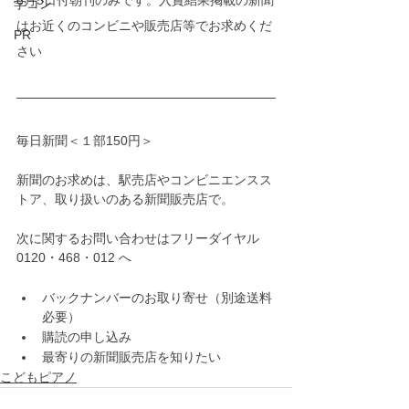
8月5日付朝刊のみです。入賞結果掲載の新聞
学コン
はお近くのコンビニや販売店等でお求めくだ
PR
さい
毎日新聞＜１部150円＞
新聞のお求めは、駅売店やコンビニエンスス
トア、取り扱いのある新聞販売店で。
次に関するお問い合わせはフリーダイヤル 
0120・468・012 へ
バックナンバーのお取り寄せ（別途送料
必要）
購読の申し込み
最寄りの新聞販売店を知りたい
こどもピアノ