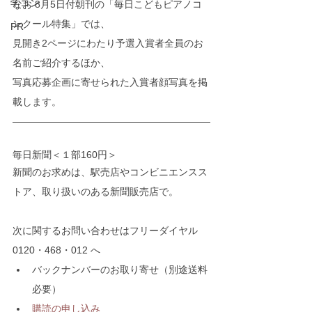
学コン
なお 8月5日付朝刊の「毎日こどもピアノコ
ンクール特集」では、
PR
見開き2ページにわたり予選入賞者全員のお
名前ご紹介するほか、
写真応募企画に寄せられた入賞者顔写真を掲
載します。
毎日新聞＜１部160円＞
新聞のお求めは、駅売店やコンビニエンスス
トア、取り扱いのある新聞販売店で。
次に関するお問い合わせはフリーダイヤル 
0120・468・012 へ
バックナンバーのお取り寄せ（別途送料
必要）
購読の申し込み