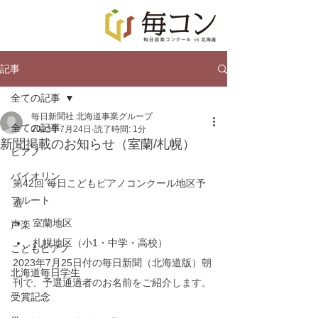
記事
全ての記事
毎日新聞社 北海道事業グループ
全ての記事
2023年7月24日
読了時間: 1分
新聞掲載のお知らせ（室蘭/札幌）
ピアノ
バイオリン
第42回 毎日こどもピアノコンクール地区予
フルート
選
室蘭地区
声楽
札幌地区（小1・中学・高校）
こどもピアノ
2023年7月25日付の毎日新聞（北海道版）朝
北海道毎日学生
刊で、予選通過者のお名前をご紹介します。
受賞記念