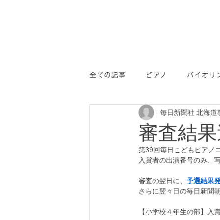
全ての記事
ピアノ
バイオリ
毎日新聞社 北海道
学コン
PR
審査結果
第39回毎日こどもピアノ
入賞者の出演番号のみ、
審査の翌日に、
予選結果
さらに翌々日の毎日新聞
【小学校４年生の部】入