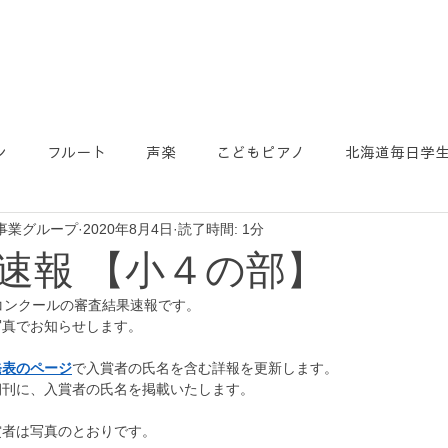
ン
フルート
声楽
こどもピアノ
北海道毎日学
事業グループ
2020年8月4日
読了時間: 1分
速報 【小４の部】
コンクールの審査結果速報です。
写真でお知らせします。
発表のページ
で入賞者の氏名を含む詳報を更新します。
朝刊に、入賞者の氏名を掲載いたします。
賞者は写真のとおりです。