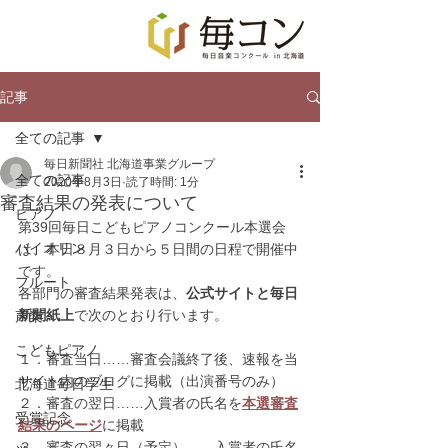
記事
全ての記事
毎日新聞社 北海道事業グループ
全ての記事
2020年8月3日
読了時間: 1分
審査結果の発表について
ピアノ
第39回毎日こどもピアノコンクール本選会
バイオリン
は、本日８月３日から５日間の日程で開催中
です。
フルート
各部門の審査結果発表は、
公式サイトと毎日
新聞紙上
で次のとおり行います。
声楽
こどもピアノ
１．審査当日……審査会議終了後、速報を当
サイト内のブログに掲載（出演番号のみ）
北海道毎日学生
２．審査の翌日……入賞者の氏名を
本選審査
受賞記念
結果のページ
に掲載
３．審査の翌々日（予定）……入賞者の氏名