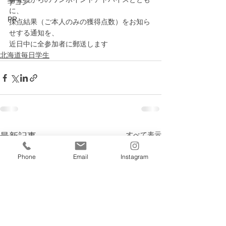
学コン
に、
PR
採点結果（ご本人のみの獲得点数）をお知ら
せする通知を、
近日中に全参加者に郵送します
北海道毎日学生
すべて表示
最新記事
Phone
Email
Instagram