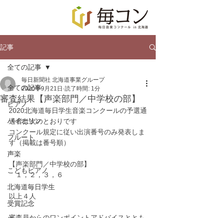
記事
全ての記事
毎日新聞社 北海道事業グループ
全ての記事
2020年9月21日
読了時間: 1分
審査結果【声楽部門／中学校の部】
ピアノ
2020北海道毎日学生音楽コンクールの予選通
バイオリン
過者は次のとおりです
コンクール規定に従い出演番号のみ発表しま
フルート
す（掲載は番号順）
声楽
【声楽部門／中学校の部】
こどもピアノ
　１，２，３，６
北海道毎日学生
以上４人
受賞記念
審査員からのワンポイントアドバイスととも