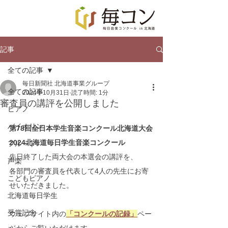
記事
全ての記事
毎日新聞社 北海道事業グループ
全ての記事
2024年10月31日
読了時間: 1分
審査員の講評を公開しました
ピアノ
バイオリン
第78回全日本学生音楽コンクール北海道大会
2024北海道毎日学生音楽コンクール
フルート
先日終了した両大会の本選会の講評を、
声楽
各部門の審査員を代表して4人の先生にお寄
こどもピアノ
せいただきました。
北海道毎日学生
受賞記念
ウェブサイト内の
「コンクールの記録」
ペー