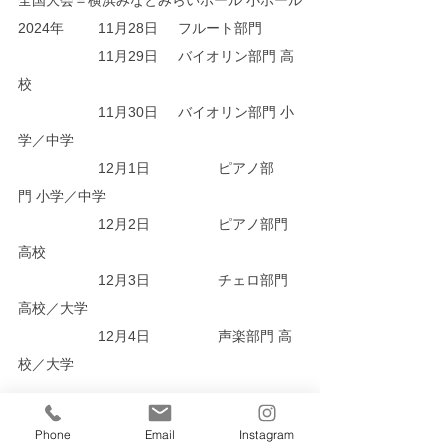
全国大会＝横浜みなとみらいホール 小ホール
2024年	11月28日	フルート部門
		11月29日	バイオリン部門 高
校
		11月30日	バイオリン部門 小
学／中学
		12月1日		ピアノ部
門 小学／中学
		12月2日		ピアノ部門 
高校
		12月3日		チェロ部門 
高校／大学
		12月4日		声楽部門 高
校／大学
北海道毎日学生
Phone
Email
Instagram
学コン