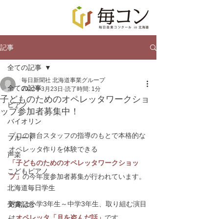
記事
全ての記事
毎日新聞社 北海道事業グループ
全ての記事
2022年3月23日
読了時間: 1分
子どものためのオペレッタワークショ
ピアノ
ップ参加者募集中！
バイオリン
プロの舞台スタッフの指導のもとで本格的な
フルート
オペレッタ作りを体験できる
声楽
「子どものためのオペレッタワークショッ
こどもピアノ
プ」
の今年度参加者募集が行われています。
北海道毎日学生
対象は小学3年生～中学3年生、取り組む演目
受賞記念
は
オペレッタ「月を盗んだ話」
です。