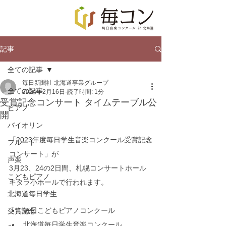
記事
全ての記事
毎日新聞社 北海道事業グループ
全ての記事
2024年2月16日
読了時間: 1分
受賞記念コンサート タイムテーブル公
ピアノ
開
バイオリン
「2023年度毎日学生音楽コンクール受賞記念
フルート
コンサート」が
声楽
3月23、24の2日間、札幌コンサートホール
こどもピアノ
キタラ小ホールで行われます。
北海道毎日学生
毎日こどもピアノコンクール
受賞記念
北海道毎日学生音楽コンクール