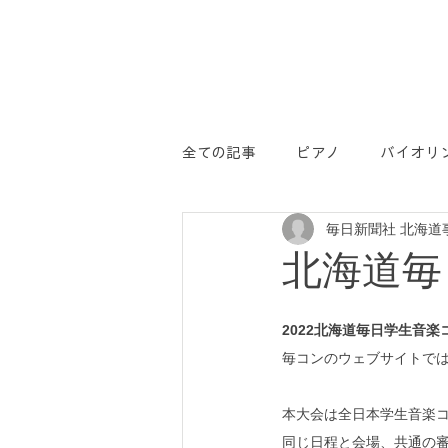
全ての記事
ピアノ
バイオリ
毎日新聞社 北海道
学コン
PR
北海道毎
2022北海道毎日学生音楽
毎コンのウェブサイトで
本大会は全日本学生音楽
同じ日程と会場、共通の