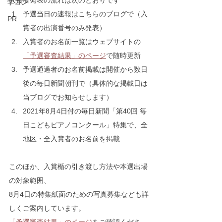
入賞者発表の流れは次のとおりです
学コン
予選当日の速報はこちらのブログで（入
PR
賞者の出演番号のみ発表）
入賞者のお名前一覧はウェブサイトの
「予選審査結果」のページ
で随時更新
予選通過者のお名前掲載は開催から数日
後の毎日新聞朝刊で（具体的な掲載日は
当ブログでお知らせします）
2021年8月4日付の毎日新聞「第40回 毎
日こどもピアノコンクール」特集で、全
地区・全入賞者のお名前を掲載
このほか、入賞楯の引き渡し方法や本選出場
の対象範囲、
8月4日の特集紙面のための写真募集なども詳
しくご案内しています。