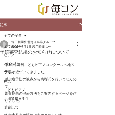
記事
全ての記事
毎日新聞社 北海道事業グループ
全ての記事
2021年7月1日
読了時間: 1分
予選審査結果のお知らせについて
ピアノ
バイオリン
第40回 毎日こどもピアノコンクールの地区
予選が近づいてきました。
フルート
感染症予防の観点から表彰式を行いませんの
声楽
で、
こどもピアノ
審査結果の発表方法をご案内するページを作
北海道毎日学生
りました。
受賞記念