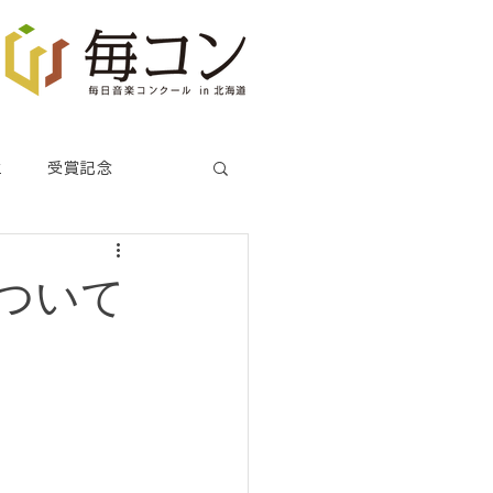
生
受賞記念
ついて