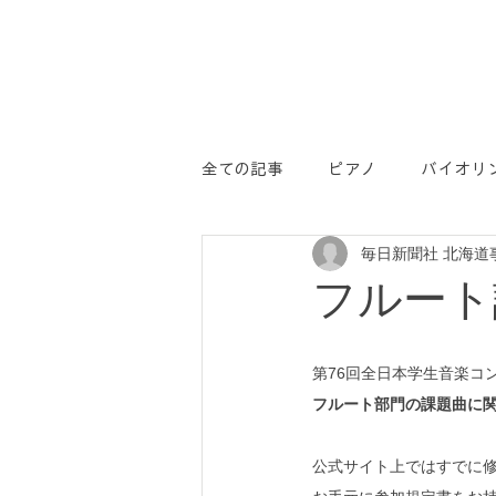
全ての記事
ピアノ
バイオリ
毎日新聞社 北海道
学コン
PR
フルート
第76回全日本学生音楽コ
フルート部門の課題曲に
公式サイト上ではすでに