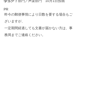
フルート部門／声楽部門　10月1日投函
学コン
PR
昨今の郵便事情により日数を要する場合もご
ざいますが、
一定期間経過しても文書が届かない方は、事
務局までご連絡ください。