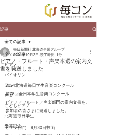
記事
全ての記事
毎日新聞社 北海道事業グループ
全ての記事
2024年10月2日
読了時間: 1分
ピアノ・フルート・声楽本選の案内文
ピアノ
書を発送しました
バイオリン
フルート
2024北海道毎日学生音楽コンクール
第78回全日本学生音楽コンクール
声楽
ピアノ／フルート／声楽部門の案内文書を、
こどもピアノ
参加者の皆さまに発送しました。
北海道毎日学生
受賞記念
ピアノ部門　9月30日投函