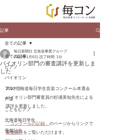
記事
全ての記事
毎日新聞社 北海道事業グループ
全ての記事
2023年1月6日
読了時間: 1分
バイオリン部門の審査講評を更新しま
ピアノ
した
バイオリン
フルート
2022北海道毎日学生音楽コンクール本選会
バイオリン部門審査員の杉浦美知先生による
声楽
講評を更新しました。
こどもピアノ
北海道毎日学生
「コンクールの記録」
のページからリンクで
受賞記念
審査講評
をご覧いただけます。