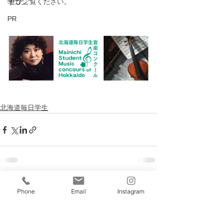
ぜひご覧ください。
学コン
PR
北海道毎日学生
すべて表示
最新記事
Phone
Email
Instagram