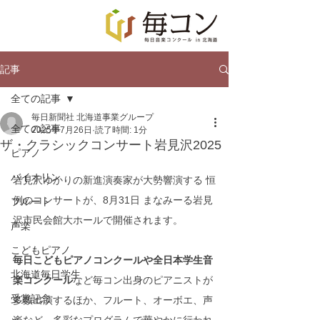
記事
全ての記事
毎日新聞社 北海道事業グループ
全ての記事
2025年7月26日
読了時間: 1分
ザ・クラシックコンサート岩見沢2025
ピアノ
バイオリン
岩見沢ゆかりの新進演奏家が大勢響演する 恒
例のコンサートが、8月31日 まなみーる岩見
フルート
沢市民会館大ホールで開催されます。
声楽
こどもピアノ
毎日こどもピアノコンクールや全日本学生音
北海道毎日学生
楽コンクール
など毎コン出身のピアニストが
受賞記念
多数出演するほか、フルート、オーボエ、声