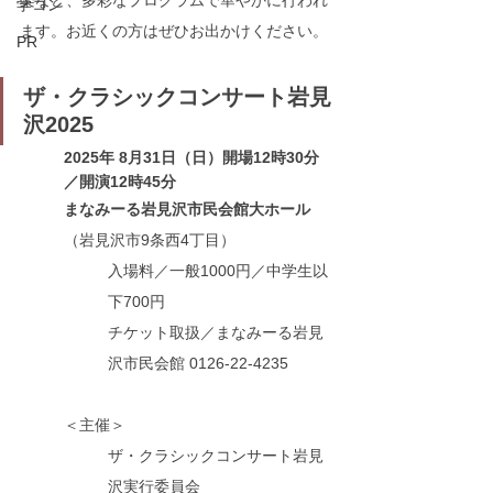
楽など、多彩なプログラムで華やかに行われ
学コン
ます。お近くの方はぜひお出かけください。
PR
ザ・クラシックコンサート岩見
沢2025
2025年 8月31日（日）開場12時30分
／開演12時45分
まなみーる岩見沢市民会館大ホール
（岩見沢市9条西4丁目）
入場料／一般1000円／中学生以
下700円
チケット取扱／まなみーる岩見
沢市民会館 0126-22-4235
＜主催＞
ザ・クラシックコンサート岩見
沢実行委員会