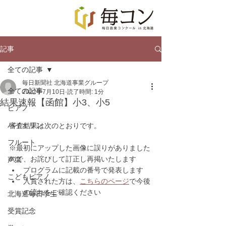
記事
全ての記事
毎日新聞社 北海道事業グループ
全ての記事
2022年7月10日
読了時間: 1分
結果速報【函館】小3、小5
ピアノ
バイオリン
審査結果は次のとおりです。
フルート
※最初にアップした画像に誤りがありました
ので、お詫びして訂正し再掲いたします
声楽
プログラムに記載の番号で発表します
こどもピアノ
入賞された方は、
こちらのページ
で今後
の流れをご確認ください
北海道毎日学生
受賞記念